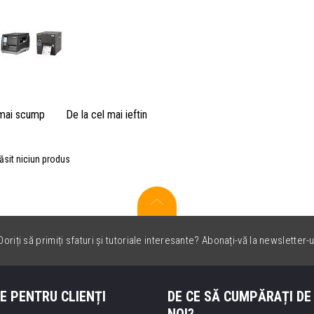
 mai scump
De la cel mai ieftin
ăsit niciun produs
oriți să primiți sfaturi și tutoriale interesante? Abonați-vă la newsletter-u
E PENTRU CLIENȚI
DE CE SĂ CUMPĂRAȚI DE
NOI?