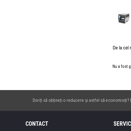
De la cel
Nu a fost g
Doriți să obțineți o reducere și astfel să economisiți? D
CONTACT
SERVIC