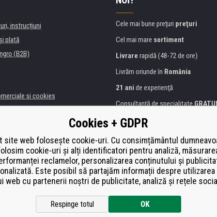
Cele mai bune preţuri
preţuri
uri, instrucțiuni
şi plată
Cel mai mare
sortiment
ngro (B2B)
Livrare
rapidă (48-72 de ore)
Livrăm oriunde în
România
21 ani
de experienţă
omerciale si cookies
Consultanţă de specialitate
GRATU
alitate
Abordarea amabilă
Cookies + GDPR
anii și instituţii
Golden
certificat
Heureka
a de imprimante
 site web folosește cookie-uri. Cu consimțământul dumneavo
folosim cookie-uri și alți identificatori pentru analiză, măsurare
Plată
securizată on-line
ă de înlocuire
erformanței reclamelor, personalizarea conținutului și publicita
í od smlouvy
onalizată. Este posibil să partajăm informații despre utilizarea 
ui web cu partenerii noștri de publicitate, analiză și rețele socia
Respinge totul
OK