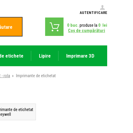
AUTENTIFICARE
0
buc.
produse la
0
lei
ăutare
Coş de cumpărături
de etichete
Lipire
Imprimare 3D
- rola
»
Imprimante de etichetat
rimante de etichetat
eywell