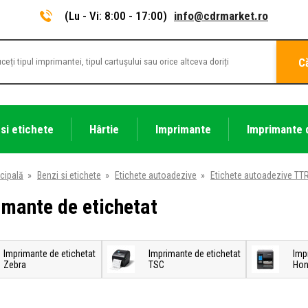
(Lu - Vi: 8:00 - 17:00)
info@cdrmarket.ro
C
 si etichete
Hârtie
Imprimante
Imprimante 
cipală
»
Benzi si etichete
»
Etichete autoadezive
»
Etichete autoadezive TTR 
imante de etichetat
Imprimante de etichetat
Imprimante de etichetat
Imp
Zebra
TSC
Hon