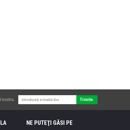
l nostru.
Trimite.
 LA
NE PUTEŢI GĂSI PE