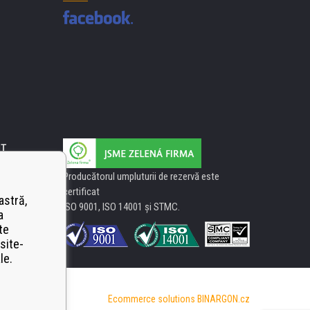
IT
Producătorul umpluturii de rezervă este
certificat
astră,
ISO 9001, ISO 14001 şi STMC.
a
te
site-
le.
Ecommerce solutions
BINARGON.cz