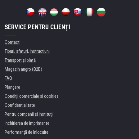
SERVICE PENTRU CLIENȚI
Contact
Tipuri, sfaturi, instrucțiuni
Transport şi plată
Magazin angro (B2B)
FAQ
Plangere
Condiţii comerciale si cookies
Confidentialitate
Pentru companii și instituţii
Închirierea de imprimante
Performanță de înlocuire