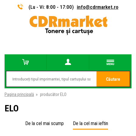
(Lu - Vi: 8:00 - 17:00)
info@cdrmarket.ro
Căutare
Pagina principală
»
producător ELO
ELO
De la cel mai scump
De la cel mai ieftin