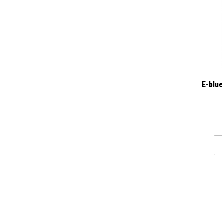
E-blu