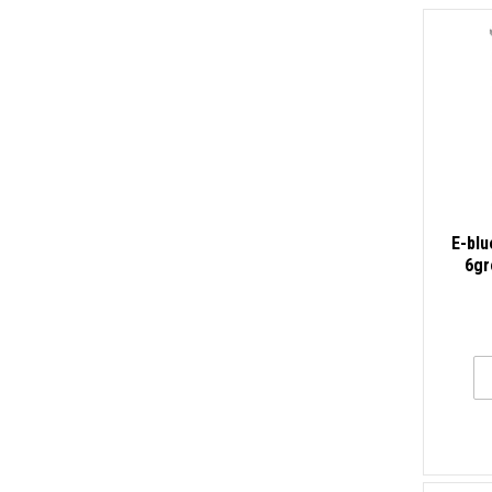
E-blu
6gr