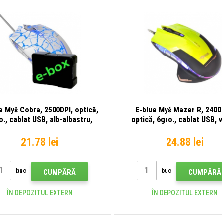
e Myš Cobra, 2500DPI, optică,
E-blue Myš Mazer R, 2400
o., cablat USB, alb-albastru,
optică, 6gro., cablat USB, 
gaming, e-box
21.78 lei
24.88 lei
buc
buc
CUMPĂRĂ
CUMPĂRĂ
ÎN DEPOZITUL EXTERN
ÎN DEPOZITUL EXTERN