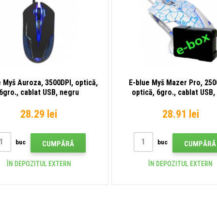
e Myš Auroza, 3500DPI, optică,
E-blue Myš Mazer Pro, 250
6gro., cablat USB, negru
optică, 6gro., cablat USB, 
albastru, gaming, e-bo
28.29 lei
28.91 lei
buc
buc
CUMPĂRĂ
CUMPĂRĂ
ÎN DEPOZITUL EXTERN
ÎN DEPOZITUL EXTERN