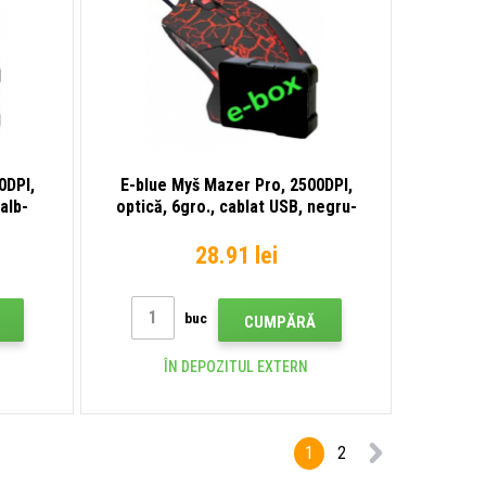
0DPI,
E-blue Myš Mazer Pro, 2500DPI,
alb-
optică, 6gro., cablat USB, negru-
x
roșu, gaming, e-box
28.91 lei
buc
CUMPĂRĂ
ÎN DEPOZITUL EXTERN
1
2