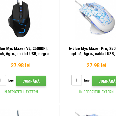
lue Myš Mazer V2, 2500DPI,
E-blue Myš Mazer Pro, 250
că, 6gro., cablat USB, negru
optică, 6gro., cablat USB, 
albastru, gaming
27.98 lei
27.98 lei
buc
buc
CUMPĂRĂ
CUMPĂRĂ
ÎN DEPOZITUL EXTERN
ÎN DEPOZITUL EXTERN