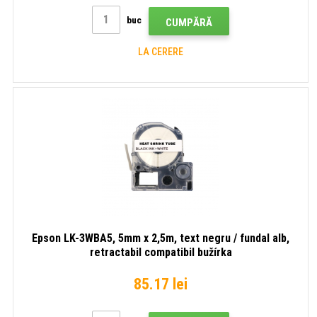
buc
CUMPĂRĂ
LA CERERE
Epson LK-3WBA5, 5mm x 2,5m, text negru / fundal alb,
retractabil compatibil bužírka
85.17 lei