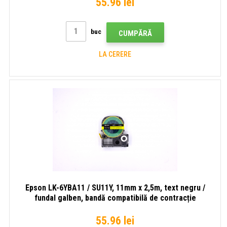
55.96 lei
buc
CUMPĂRĂ
LA CERERE
Epson LK-6YBA11 / SU11Y, 11mm x 2,5m, text negru /
fundal galben, bandă compatibilă de contracție
55.96 lei