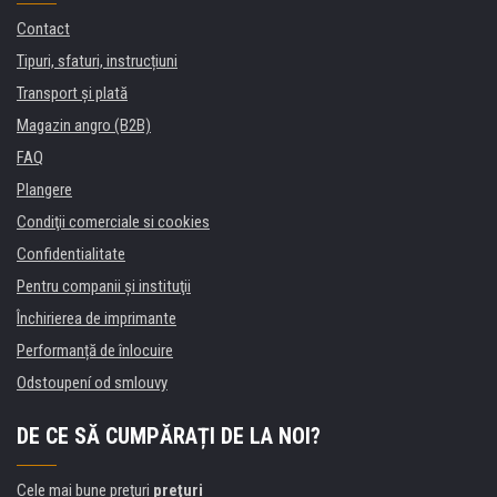
Contact
Tipuri, sfaturi, instrucțiuni
Transport şi plată
Magazin angro (B2B)
FAQ
Plangere
Condiţii comerciale si cookies
Confidentialitate
Pentru companii și instituţii
Închirierea de imprimante
Performanță de înlocuire
Odstoupení od smlouvy
DE CE SĂ CUMPĂRAȚI DE LA NOI?
Cele mai bune preţuri
preţuri