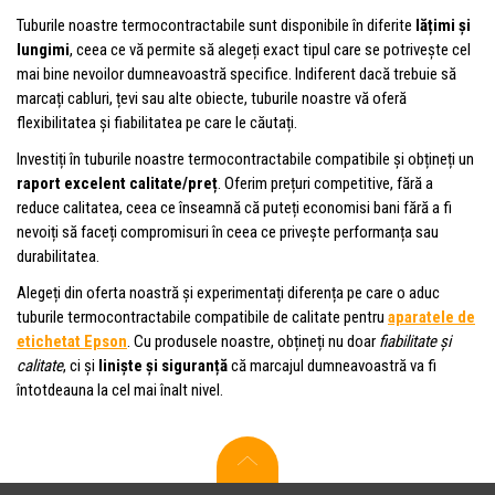
Tuburile noastre termocontractabile sunt disponibile în diferite
lățimi și
lungimi
, ceea ce vă permite să alegeți exact tipul care se potrivește cel
mai bine nevoilor dumneavoastră specifice. Indiferent dacă trebuie să
marcați cabluri, țevi sau alte obiecte, tuburile noastre vă oferă
flexibilitatea și fiabilitatea pe care le căutați.
Investiți în tuburile noastre termocontractabile compatibile și obțineți un
raport excelent calitate/preț
. Oferim prețuri competitive, fără a
reduce calitatea, ceea ce înseamnă că puteți economisi bani fără a fi
nevoiți să faceți compromisuri în ceea ce privește performanța sau
durabilitatea.
Alegeți din oferta noastră și experimentați diferența pe care o aduc
tuburile termocontractabile compatibile de calitate pentru
aparatele de
etichetat Epson
. Cu produsele noastre, obțineți nu doar
fiabilitate și
calitate
, ci și
liniște și siguranță
că marcajul dumneavoastră va fi
întotdeauna la cel mai înalt nivel.