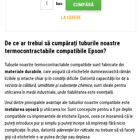
buc
CUMPĂRĂ
LA CERERE
De ce ar trebui să cumpărați tuburile noastre
termocontractabile compatibile Epson?
Tuburile noastre termocontractabile compatibile sunt fabricate din
materiale durabile
, care asigură că etichetele dumneavoastră rămân
lizibile și intacte chiar și în condiții dificile. Datorită capacității lor de a
rezista la căldură, umiditate și substanțe chimice
, sunt ideale pentru
utilizarea în medii industriale, unde fiabilitatea este esențială.
Unul dintre principalele avantaje ale tuburilor noastre compatibile este
instalarea ușoară
și utilizarea lor. Sunt concepute pentru a fi pe deplin
compatibile cu imprimantele de etichete Epson, ceea ce înseamnă că le
puteți introduce pur și simplu și puteți începe să imprimați fără nicio
complicație. În plus, datorită
aderenței lor ridicate
, nu trebuie să vă faceți
griji că etichetele s-ar putea dezlipi sau deplasa.