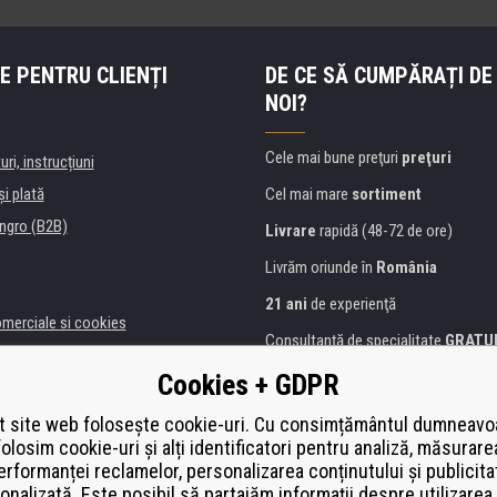
E PENTRU CLIENȚI
DE CE SĂ CUMPĂRAȚI DE
NOI?
Cele mai bune preţuri
preţuri
uri, instrucțiuni
şi plată
Cel mai mare
sortiment
ngro (B2B)
Livrare
rapidă (48-72 de ore)
Livrăm oriunde în
România
21 ani
de experienţă
omerciale si cookies
Consultanţă de specialitate
GRATU
alitate
Abordarea amabilă
Cookies + GDPR
anii și instituţii
Golden
certificat
Heureka
a de imprimante
 site web folosește cookie-uri. Cu consimțământul dumneavo
folosim cookie-uri și alți identificatori pentru analiză, măsurare
Plată
securizată on-line
ă de înlocuire
erformanței reclamelor, personalizarea conținutului și publicita
í od smlouvy
onalizată. Este posibil să partajăm informații despre utilizarea 