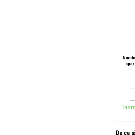
Niimb
apar
ÎN STO
De ce s