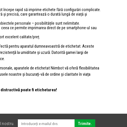
pot începe rapid să imprime etichete fără configurări complicate.
 și precisă, care garantează o durată lungă de viață și
obiectele personale – posibilitățile sunt nelimitate.
h, ceea ce permite imprimarea direct de pe smartphone-ul sau
rt excelent calitate/preț.
rfectă pentru aparatul dumneavoastră de etichetat. Aceste
 rezistență la umiditate și uzură. Datorită gamei largi de
ice.
ersonale, aparatele de etichetat Niimbot vă oferă flexibilitatea
dusele noastre și bucurați-vă de ordine și claritate în viața
 distractivă poate fi etichetarea!
l nostru.
Trimite.