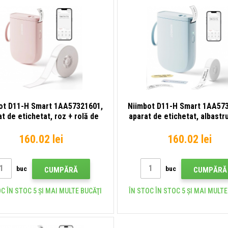
ot D11-H Smart 1AA57321601,
Niimbot D11-H Smart 1AA57
t de etichetat, roz + rolă de
aparat de etichetat, albastru
etichete
de etichete
160.02 lei
160.02 lei
buc
buc
CUMPĂRĂ
CUMPĂRĂ
C ÎN STOC 5 ȘI MAI MULTE BUCĂŢI
ÎN STOC ÎN STOC 5 ȘI MAI MULTE