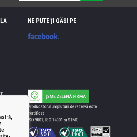
 LA
NE PUTEŢI GĂSI PE
IT
Producătorul umpluturii de rezervă este
certificat
astră,
ISO 9001, ISO 14001 şi STMC.
a
te
site-