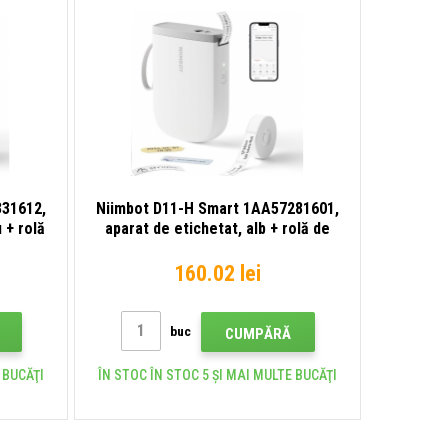
331612,
Niimbot D11-H Smart 1AA57281601,
 + rolă
aparat de etichetat, alb + rolă de
etichete
160.02 lei
buc
CUMPĂRĂ
 BUCĂŢI
ÎN STOC ÎN STOC 5 ȘI MAI MULTE BUCĂŢI