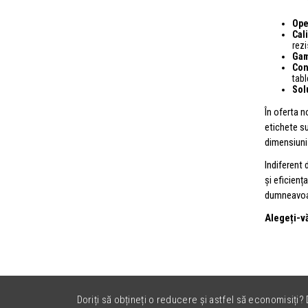
Ope
Cali
rezi
Gam
Con
tab
Sol
În oferta n
etichete su
dimensiuni 
Indiferent 
și eficienț
dumneavoas
Alegeți-vă
Doriți să obțineți o reducere și astfel să economisiți? D