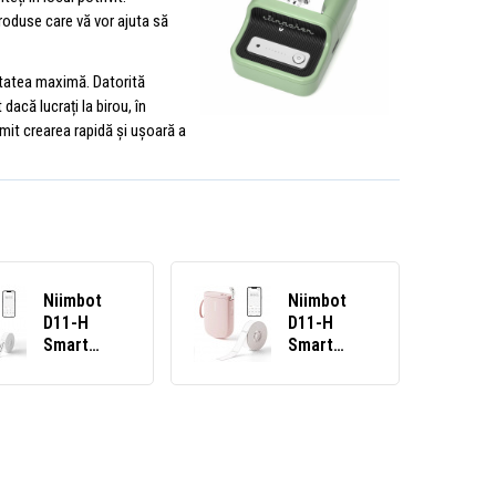
roduse care vă vor ajuta să
litatea maximă. Datorită
dacă lucrați la birou, în
mit crearea rapidă și ușoară a
Niimbot
Niimbot
D11-H
D11-H
Smart
Smart
1AA57281601,
1AA57321601,
aparat de
aparat de
etichetat,
etichetat,
alb + rolă
roz + rolă
de etichete
de etichete