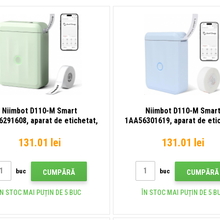
Niimbot D110-M Smart
Niimbot D110-M Smar
291608, aparat de etichetat,
1AA56301619, aparat de eti
verde + rolă de etichete
albastru + rolă de etich
131.01 lei
131.01 lei
buc
buc
CUMPĂRĂ
CUMPĂRĂ
ÎN STOC MAI PUȚIN DE 5 BUC
ÎN STOC MAI PUȚIN DE 5 B