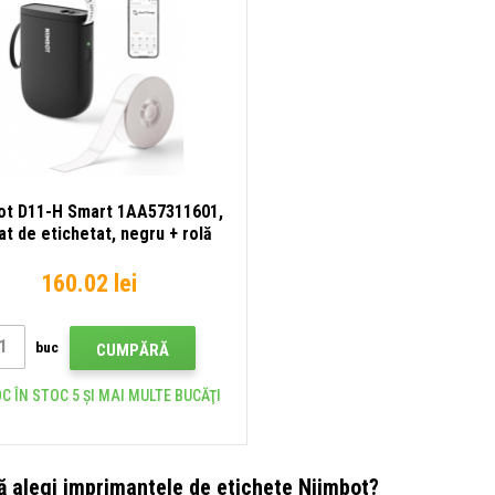
ot D11-H Smart 1AA57311601,
at de etichetat, negru + rolă
de etichete
160.02 lei
buc
CUMPĂRĂ
C ÎN STOC 5 ȘI MAI MULTE BUCĂŢI
ă alegi imprimantele de etichete Niimbot?