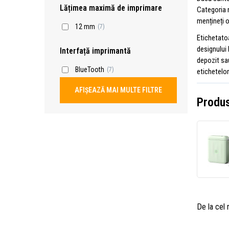
Lățimea maximă de imprimare
Categoria
mențineți o
12 mm
(7)
Etichetatoa
designului 
Interfață imprimantă
depozit sau
BlueTooth
(7)
etichetelor
AFIȘEAZĂ MAI MULTE FILTRE
Produs
De la cel