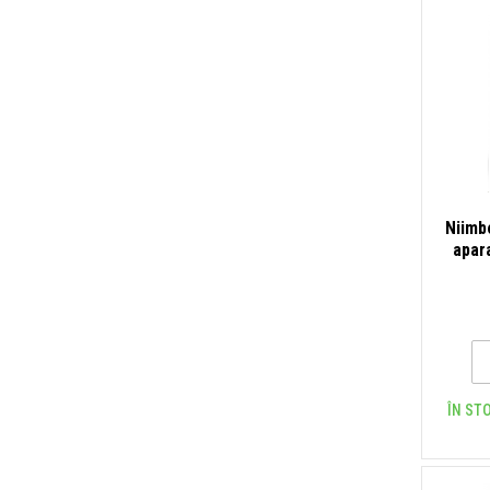
Niimb
apara
ÎN STO