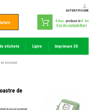
AUTENTIFICARE
0
buc.
produse la
0
lei
ăutare
Coş de cumpărături
de etichete
Lipire
Imprimare 3D
 de etichetat
noastre de
eți în locul potrivit.