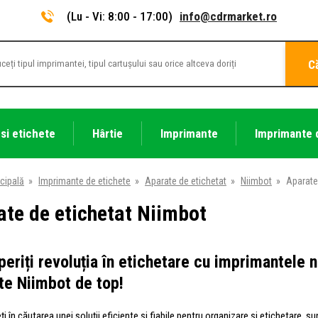
(Lu - Vi: 8:00 - 17:00)
info@cdrmarket.ro
C
 si etichete
Hârtie
Imprimante
Imprimante 
cipală
»
Imprimante de etichete
»
Aparate de etichetat
»
Niimbot
»
Aparate
ate de etichetat Niimbot
eriți revoluția în etichetare cu imprimantele 
te Niimbot de top!
i în căutarea unei soluții eficiente și fiabile pentru organizare și etichetare, sunt