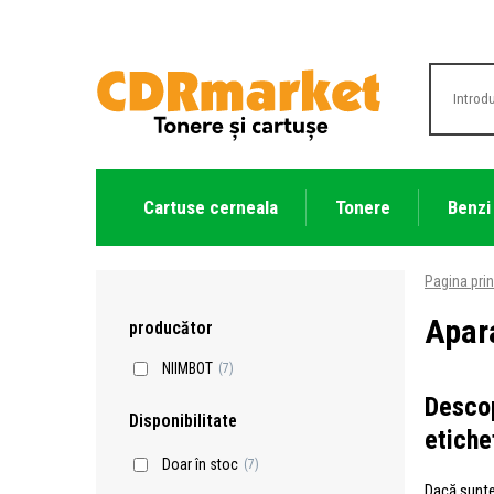
Cartuse cerneala
Tonere
Benzi
Pagina prin
Apar
producător
NIIMBOT
(7)
Descop
Disponibilitate
etiche
Doar în stoc
(7)
Dacă sunteț