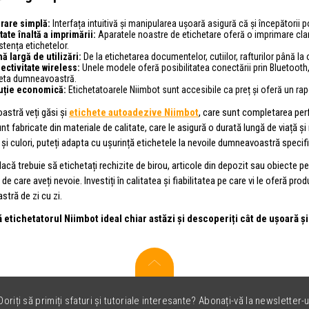
rare simplă:
Interfața intuitivă și manipularea ușoară asigură că și începătorii 
tate înaltă a imprimării:
Aparatele noastre de etichetare oferă o imprimare clară
stența etichetelor.
ă largă de utilizări:
De la etichetarea documentelor, cutiilor, rafturilor până la 
ectivitate wireless:
Unele modele oferă posibilitatea conectării prin Bluetoot
leta dumneavoastră.
uție economică:
Etichetatoarele Niimbot sunt accesibile ca preț și oferă un rapo
oastră veți găsi și
etichete autoadezive Niimbot
, care sunt completarea pe
nt fabricate din materiale de calitate, care le asigură o durată lungă de viață și
și culori, puteți adapta cu ușurință etichetele la nevoile dumneavoastră specif
dacă trebuie să etichetați rechizite de birou, articole din depozit sau obiecte p
a de care aveți nevoie. Investiți în calitatea și fiabilitatea pe care vi le oferă pro
tră de zi cu zi.
 etichetatorul Niimbot ideal chiar astăzi și descoperiți cât de ușoară și
oriți să primiți sfaturi și tutoriale interesante? Abonați-vă la newsletter-u