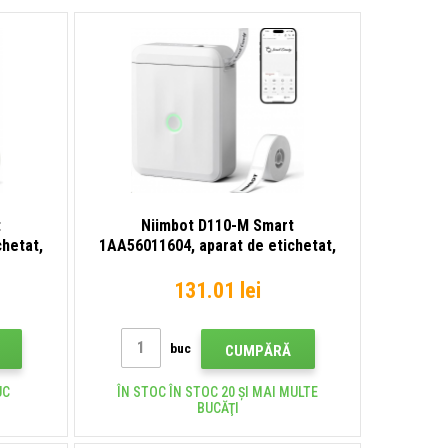
t
Niimbot D110-M Smart
chetat,
1AA56011604, aparat de etichetat,
ete
alb + rolă de etichete
131.01 lei
buc
CUMPĂRĂ
UC
ÎN STOC ÎN STOC 20 ȘI MAI MULTE
BUCĂŢI