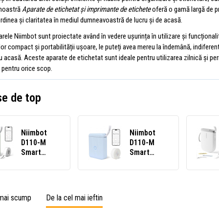
 noastră
Aparate de etichetat și imprimante de etichete
oferă o gamă largă de p
rdinea și claritatea în mediul dumneavoastră de lucru și de acasă.
rele Niimbot sunt proiectate având în vedere ușurința în utilizare și funcționa
lor compact și portabilității ușoare, le puteți avea mereu la îndemână, indiferent 
 acasă. Aceste aparate de etichetat sunt ideale pentru utilizarea zilnică și per
 pentru orice scop.
e de top
Niimbot
Niimbot
D110-M
D110-M
Smart
Smart
1AA56291608,
1AA56301619,
aparat de
aparat de
etichetat,
etichetat,
verde +
albastru +
 mai scump
De la cel mai ieftin
rolă de
rolă de
etichete
etichete