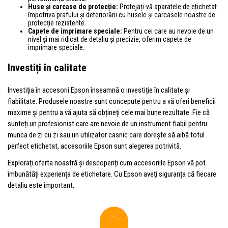
Huse și carcase de protecție:
Protejați-vă aparatele de etichetat
împotriva prafului și deteriorării cu husele și carcasele noastre de
protecție rezistente.
Capete de imprimare speciale:
Pentru cei care au nevoie de un
nivel și mai ridicat de detaliu și precizie, oferim capete de
imprimare speciale.
Investiți în calitate
Investiția în accesorii Epson înseamnă o investiție în calitate și
fiabilitate. Produsele noastre sunt concepute pentru a vă oferi beneficii
maxime și pentru a vă ajuta să obțineți cele mai bune rezultate. Fie că
sunteți un profesionist care are nevoie de un instrument fiabil pentru
munca de zi cu zi sau un utilizator casnic care dorește să aibă totul
perfect etichetat, accesoriile Epson sunt alegerea potrivită.
Explorați oferta noastră și descoperiți cum accesoriile Epson vă pot
îmbunătăți experiența de etichetare. Cu Epson aveți siguranța că fiecare
detaliu este important.