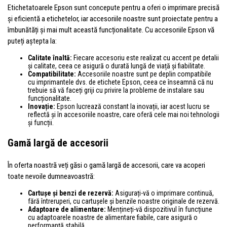
Etichetatoarele Epson sunt concepute pentru a oferi o imprimare precisă
și eficientă a etichetelor, iar accesoriile noastre sunt proiectate pentru a
îmbunătăți și mai mult această funcționalitate. Cu accesoriile Epson vă
puteți aștepta la:
Calitate înaltă:
Fiecare accesoriu este realizat cu accent pe detalii
și calitate, ceea ce asigură o durată lungă de viață și fiabilitate.
Compatibilitate:
Accesoriile noastre sunt pe deplin compatibile
cu imprimantele dvs. de etichete Epson, ceea ce înseamnă că nu
trebuie să vă faceți griji cu privire la probleme de instalare sau
funcționalitate.
Inovație:
Epson lucrează constant la inovații, iar acest lucru se
reflectă și în accesoriile noastre, care oferă cele mai noi tehnologii
și funcții.
Gamă largă de accesorii
În oferta noastră veți găsi o gamă largă de accesorii, care va acoperi
toate nevoile dumneavoastră:
Cartușe și benzi de rezervă:
Asigurați-vă o imprimare continuă,
fără întreruperi, cu cartușele și benzile noastre originale de rezervă.
Adaptoare de alimentare:
Mențineți-vă dispozitivul în funcțiune
cu adaptoarele noastre de alimentare fiabile, care asigură o
performanță stabilă.