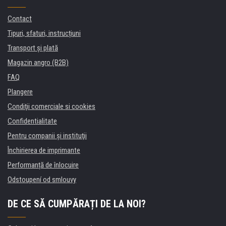
Contact
Tipuri, sfaturi, instrucțiuni
Transport şi plată
Magazin angro (B2B)
FAQ
Plangere
Condiţii comerciale si cookies
Confidentialitate
Pentru companii și instituţii
Închirierea de imprimante
Performanță de înlocuire
Odstoupení od smlouvy
DE CE SĂ CUMPĂRAȚI DE LA NOI?